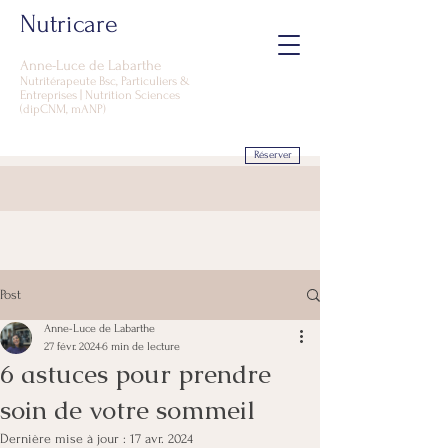
Nutricare
Anne-Luce d
e Labarthe
Nutritérapeute Bsc, Particuliers &
Entreprises | Nutrition Sciences
(dipCNM, mANP)
Réserver
Post
Anne-Luce de Labarthe
27 févr. 2024
6 min de lecture
6 astuces pour prendre
soin de votre sommeil
Dernière mise à jour :
17 avr. 2024