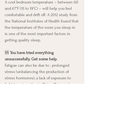
A cool bedroom temperature – between 60 
and 67°F (15 to 19°C) – will help you feel 
comfortable and drift off. A 2012 study from 
the National Institutes of Health found that 
the temperature of the room you sleep in 
is one of the most important factors in 
getting quality sleep.
🆘 
You have tried everything 
unsuccessfully. Get some help
.
Fatigue can also be due to : prolonged 
stress (unbalancing the production of 
stress hormones), a lack of exposure to 
light (causing vitamin D insufficiency), 
dietary deficiencies or insufficiencies (Mg, 
Iron, B vitamins). ...), gastrointestinal 
problems (reflux, digestive slowness, 
intolerances or allergies, imbalance of the 
gut flora, inflammation, etc.), a slow 