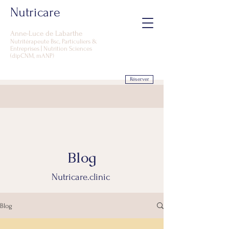
Nutricare
Anne-Luce d
e Labarthe
Nutritérapeute Bsc, Particuliers &
Entreprises | Nutrition Sciences
(dipCNM, mANP)
Réserver
Blog
Nutricare.clinic
Blog