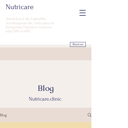
Nutricare
Anne-Luce d
e Labarthe
Nutritérapeute Bsc, Particuliers &
Entreprises | Nutrition Sciences
(dipCNM, mANP)
Réserver
Blog
Nutricare.clinic
Blog