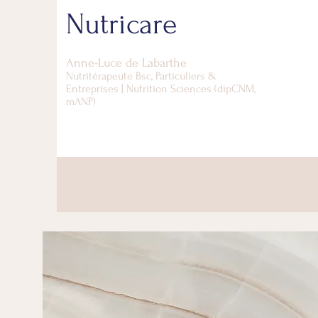
Nutricare
Anne-Luce d
e Labarthe
Nutritérapeute Bsc, Particuliers &
Entreprises | Nutrition Sciences (dipCNM,
mANP)