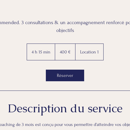
mmended. 3 consultations & un accompagnement renforcé pou
objectifs
400
euros
4 h 15 min
4
400 €
Location 1
h
1
5
Réserver
m
i
n
Description du service
oaching de 3 mois est conçu pour vous permettre d'atteindre vos objec