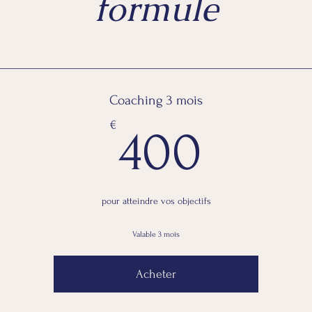
formule
Coaching 3 mois
400
€
400
pour atteindre vos objectifs
Valable 3 mois
Acheter