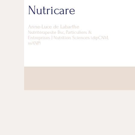
Nutricare
Anne-Luce d
e Labarthe
Nutritérapeute Bsc, Particuliers &
Entreprises | Nutrition Sciences (dipCNM,
mANP)